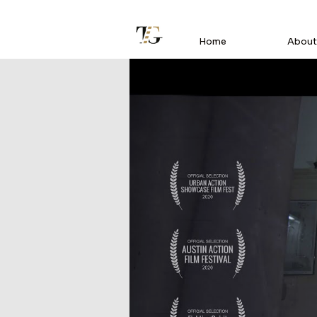
Home
About