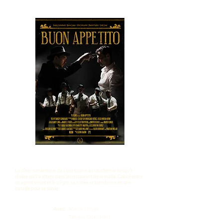
SYNOPSIS
Le dîner romantique de Liam tourne au cauchemar lorsqu'il
réalise qu'il a atterri dans un restaurant de la mafia. Coincé entre
un agent secret et la pègre, sa soirée se transforme en une
bataille pour sa survie
Avec
Marco Longo
Tanguy Guinchard