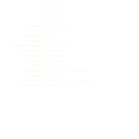
Felix Fukuyoshi
Dimitri Vujicic
Andy Long
Margot Lecoultre
Director
Tanguy Guinchard
DoP
Micha Hurni
Production
TG-FIlms
Co producer
Marcel Stucki
1st Assistant director
Morgane Herbez
Sound Engineer
Jonathan Millar
1st AC
Charles Gastault
2nd AC
Dario Willommet
Gaffer
Ruslan Kasimir
Best boys
Jonathan Millar / Julien Burkhart
Make up
Sarah Giacomin
On set Photo
Yoann Roig / Philippe Phengrasmy
Art Director
Clémentine Duruz
VFX Supervisor
Charlotte Martin
Genre
Action / Film Noir / Comédie
lenght
7 min 23 sec
Location
Suisse / Switzerland